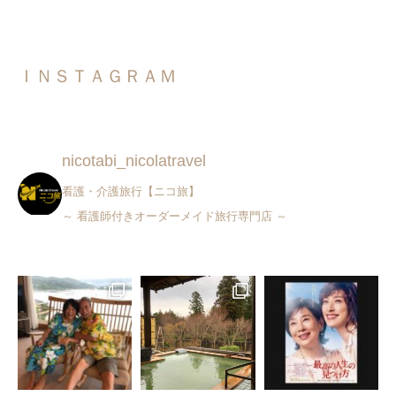
ＩＮＳＴＡＧＲＡＭ
nicotabi_nicolatravel
看護・介護旅行【ニコ旅】
～ 看護師付きオーダーメイド旅行専門店 ～