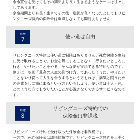
余命宣告を受けてもその期間より長く生きるようなケースは往々に
してあります。
余命期間よりも長く生きてその後、症状が良くなったとしてもリビ
ングニーズ特約の保険金は返還しなくても問題ありません。
使い道は自由
リビングニーズ特約は使い道に制限はありません。死亡保障を生前
に受け取れることで、お金を気にすることなく「行きたいところに
行き、やりたいことをやる」そんな夢が実現できる特約なのです。
例えば、映画「最高の人生の見つけ方」であったように、やりたい
ことをやり切って人生を全うするという方もれば、病気と闘うため
の充電をしに旅に出るという方もいるしょう。使い道は十人十色、
どのような方でもやりたいことが心置きなくできるサービスなので
す。
リビングニーズ特約での
保険金は非課税
リビングニーズ特約で受け取った保険金は非課税です。
一方で、死亡保険金は課税対象です。リビングニーズ特約を上手く