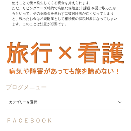
使うことで後々発生してくる税金を抑えられます。
ただ、リビングニーズ特約で高額な保険金(非課税)を受け取ったか
らといって、その保険金を使わずに被保険者が亡くなってしまう
と、残ったお金は相続財産として相続税の課税対象になってしまい
ます。このことは注意が必要です。
ブログメニュー
ュー
ＦＡＣＥＢＯＯＫ