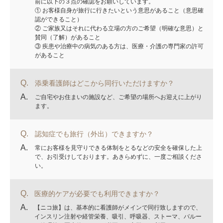
前に以下の３点の確認をお願いしています。
① お客様自身が旅行に行きたいという意思があること（意思確
認ができること）
② ご家族又はそれに代わる立場の方のご希望（明確な意思）と
賛同（了解）があること
③ 疾患や治療中の病気のある方は、医療・介護の専門家の許可
があること
Q.
添乗看護師はどこから同行いただけますか？
A.
ご自宅やお住まいの施設など、ご希望の場所へお迎えに上がり
ます。
Q.
認知症でも旅行（外出）できますか？
A.
常にお客様を見守りできる体制をとるなどの安全を確保した上
で、お引受けしております。あきらめずに、一度ご相談くださ
い。
Q.
医療的ケアが必要でも利用できますか？
A.
【ニコ旅】は、基本的に看護師がメインで同行致しますので、
インスリン注射や経管栄養、吸引、呼吸器、ストーマ、バルー