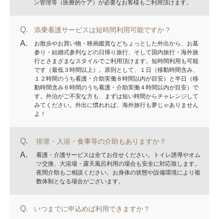
ン管理等（医療的ケア）が必要なお客様もご利用頂けます。
Q.
添乗看護サービスは短時間利用可能ですか？
A.
お散歩やお買い物・映画鑑賞などちょっとした外出から、お墓
参り・結婚式参列などの日帰り旅行、そして国内旅行・海外旅
行とさまざまなスタイルでご利用頂けます。短時間利用も可能
です（最低３時間以上）。原則として、１日（移動時間含み、
１２時間のうち看護・介助実働８時間以内が目安）と半日（移
動時間含み６時間のうち看護・介助実働４時間以内が目安）で
す。外泊がご不安な方も、まずは短い時間からチャレンジして
みてください。外出に慣れれば、海外旅行も夢じゃありません
よ！
Q.
排泄・入浴・食事等の介助もありますか？
A.
看護・介護サービスは全てお任せください。トイレ誘導やオム
ツ交換、大浴場・露天風呂利用の場合も安全に対応致します。
夜間介助もご相談ください。お身体の状態や設備環境により複
数体制となる場合がございます。
Q.
いつまでに申込めば利用できますか？