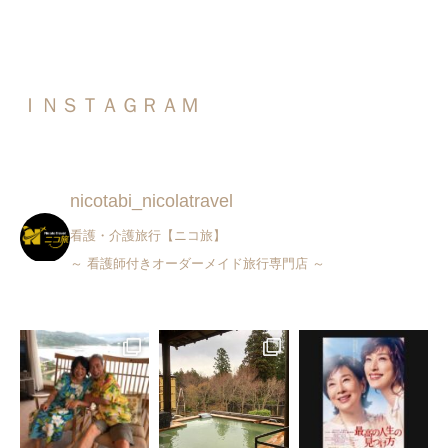
ＩＮＳＴＡＧＲＡＭ
nicotabi_nicolatravel
看護・介護旅行【ニコ旅】
～ 看護師付きオーダーメイド旅行専門店 ～