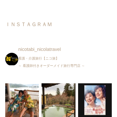
ＩＮＳＴＡＧＲＡＭ
nicotabi_nicolatravel
看護・介護旅行【ニコ旅】
～ 看護師付きオーダーメイド旅行専門店 ～