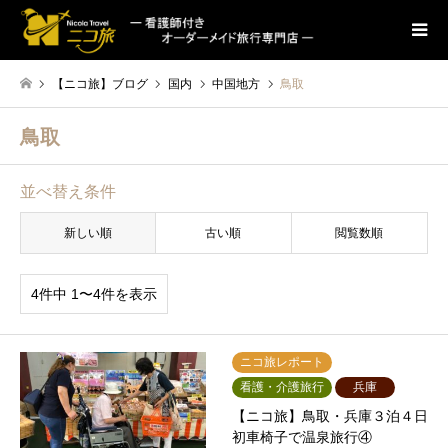
【ニコ旅】ブログ
国内
中国地方
鳥取
鳥取
並べ替え条件
新しい順
古い順
閲覧数順
4件中 1〜4件を表示
ニコ旅レポート
看護・介護旅行
兵庫
【ニコ旅】鳥取・兵庫３泊４日
初車椅子で温泉旅行④