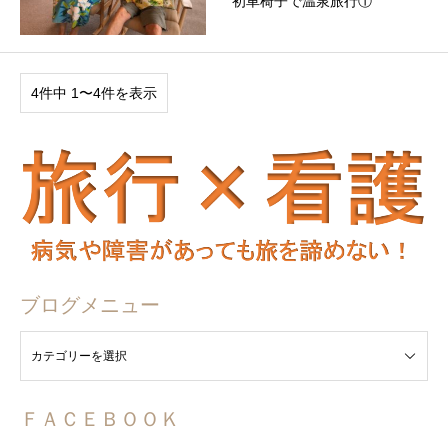
初車椅子で温泉旅行①
4件中 1〜4件を表示
ブログメニュー
ュー
ＦＡＣＥＢＯＯＫ