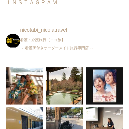
ＩＮＳＴＡＧＲＡＭ
nicotabi_nicolatravel
看護・介護旅行【ニコ旅】
～ 看護師付きオーダーメイド旅行専門店 ～