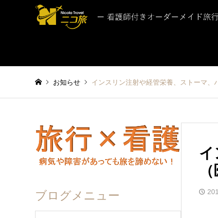
お知らせ
インスリン注射や経管栄養、ストーマ、
イ
（
201
ブログメニュー