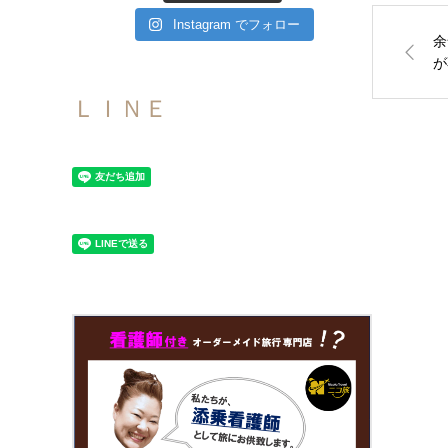
Instagram でフォロー
余
が
ＬＩＮＥ