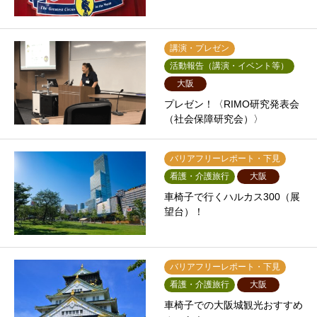
講演・プレゼン
活動報告（講演・イベント等）
大阪
プレゼン！〈RIMO研究発表会
（社会保障研究会）〉
バリアフリーレポート・下見
看護・介護旅行
大阪
車椅子で行くハルカス300（展
望台）！
バリアフリーレポート・下見
看護・介護旅行
大阪
車椅子での大阪城観光おすすめ