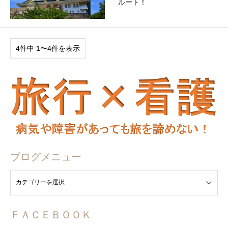
ルート！
4件中 1〜4件を表示
ブログメニュー
ュー
ＦＡＣＥＢＯＯＫ