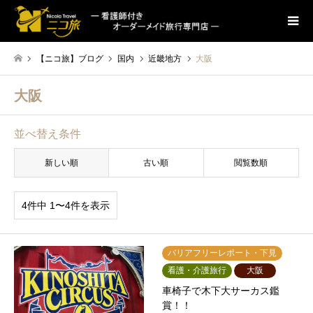
【ニコ旅】ブログ
国内
近畿地方
大阪
大阪
並べ替え条件
新しい順
古い順
閲覧数順
4件中 1〜4件を表示
バリアフリーレポート・下見
看護・介護旅行
大阪
車椅子で木下大サーカス鑑
賞！！