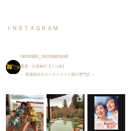
ＩＮＳＴＡＧＲＡＭ
nicotabi_nicolatravel
看護・介護旅行【ニコ旅】
～ 看護師付きオーダーメイド旅行専門店 ～