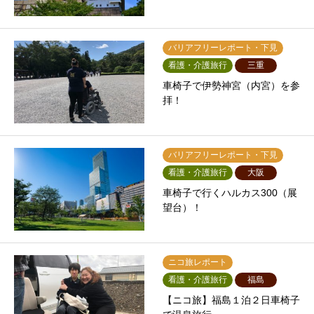
バリアフリーレポート・下見
看護・介護旅行
三重
車椅子で伊勢神宮（内宮）を参
拝！
バリアフリーレポート・下見
看護・介護旅行
大阪
車椅子で行くハルカス300（展
望台）！
ニコ旅レポート
看護・介護旅行
福島
【ニコ旅】福島１泊２日車椅子