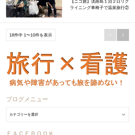
【ニコ旅】淡路島１泊２日リク
ライニング車椅子で温泉旅行②
18件中 1〜10件を表示


ブログメニュー
ュー
ＦＡＣＥＢＯＯＫ