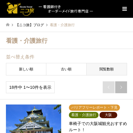
【ニコ旅】ブログ
看護・介護旅行
看護・介護旅行
並べ替え条件
新しい順
古い順
閲覧数順
18件中 1〜10件を表示


バリアフリーレポート・下見
看護・介護旅行
大阪
車椅子での大阪城観光おすすめ
ルート！