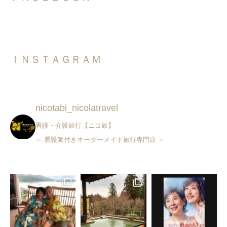
ＩＮＳＴＡＧＲＡＭ
nicotabi_nicolatravel
看護・介護旅行【ニコ旅】
～ 看護師付きオーダーメイド旅行専門店 ～